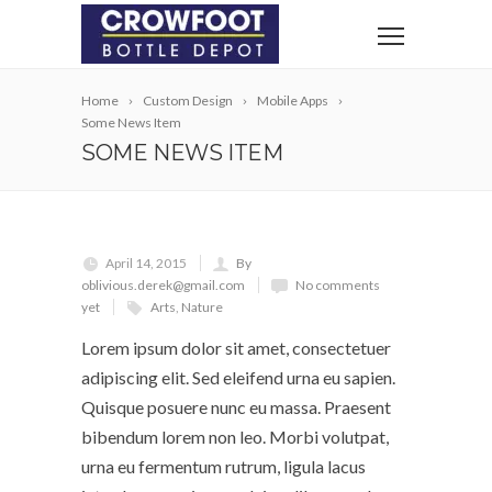
Home
Custom Design
Mobile Apps
Some News Item
SOME NEWS ITEM
April 14, 2015
By
oblivious.derek@gmail.com
No comments
yet
Arts
,
Nature
Lorem ipsum dolor sit amet, consectetuer
adipiscing elit. Sed eleifend urna eu sapien.
Quisque posuere nunc eu massa. Praesent
bibendum lorem non leo. Morbi volutpat,
urna eu fermentum rutrum, ligula lacus